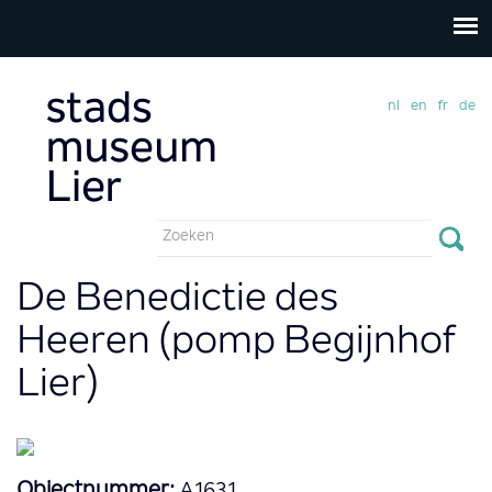
nl
en
fr
de
Zoekveld
Zoeken
De Benedictie des
Heeren (pomp Begijnhof
Lier)
Objectnummer:
A1631