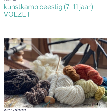
kunstkamp beestig (7-11 jaar)
VOLZET
workshop