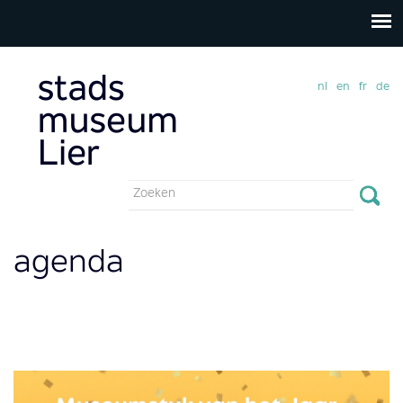
nl
en
fr
de
Zoekveld
Zoeken
agenda