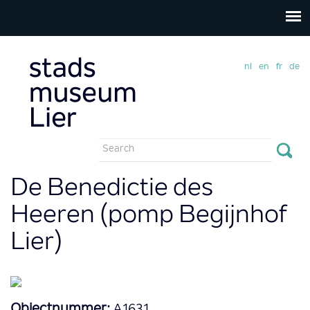
nl
en
fr
de
Search
form
Search
De Benedictie des
Heeren (pomp Begijnhof
Lier)
Objectnummer:
A1631