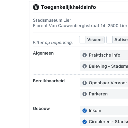
ToegankelijkheidsInfo
Stadsmuseum Lier
Florent Van Cauwenberghstraat 14, 2500 Lier
Visueel
Autis
Filter op beperking:
Algemeen
Praktische info
Info:
Beleving - Stadsm
Info:
Bereikbaarheid
Openbaar Vervoer
Info:
Parkeren
Info:
Gebouw
Inkom
In orde:
Circuleren - Stad
In orde: