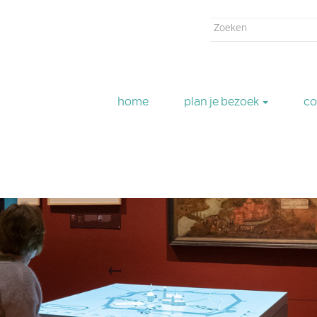
Zoekveld
Zoeken
home
plan je bezoek
co