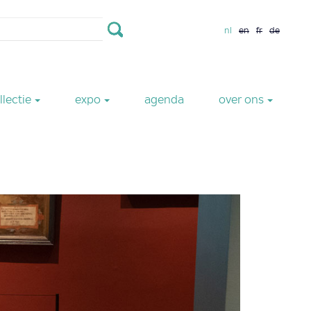
nl
en
fr
de
llectie
expo
agenda
over ons