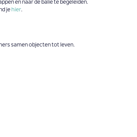
ppen en naar de balie te begeleiden.
nd je
hier
.
mers samen objecten tot leven.