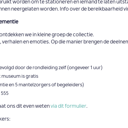
ikt worden om te stationeren en iemand te laten uitsta
nen neergelaten worden. Info over de bereikbaarheid vi
dementie
ntdekken we in kleine groep de collectie.
n, verhalen en emoties. Op die manier brengen de deelne
gevolgd door de rondleiding zelf (ongeveer 1 uur)
t museum is gratis
tie en 5 mantelzorgers of begeleiders)
 555
laat ons dit even weten
via dit formulier
.
kers: