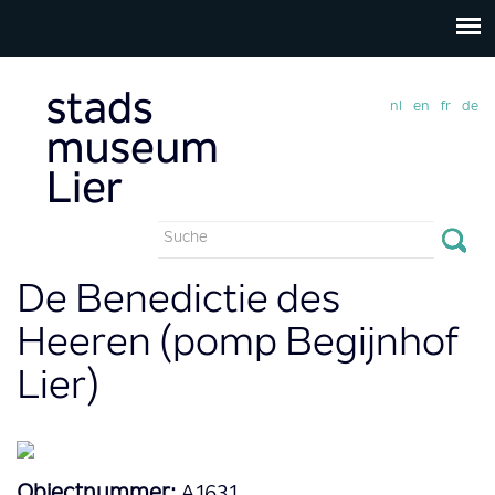
nl
en
fr
de
Suchformular
Suche
De Benedictie des
Heeren (pomp Begijnhof
Lier)
Objectnummer:
A1631