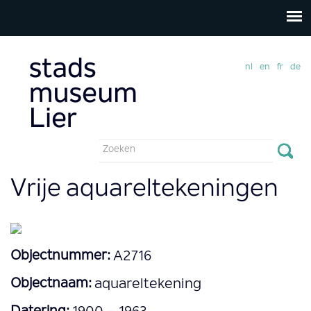
nl
en
fr
de
Zoekveld
Zoeken
Vrije aquareltekeningen
Objectnummer:
A2716
Objectnaam:
aquareltekening