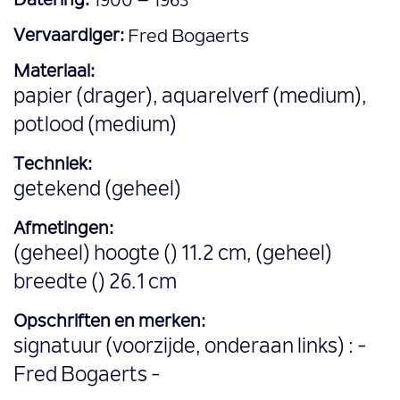
Datering:
1900 – 1963
Vervaardiger:
Fred Bogaerts
Materiaal:
papier (drager), aquarelverf (medium),
potlood (medium)
Techniek:
getekend (geheel)
Afmetingen:
(geheel) hoogte () 11.2 cm, (geheel)
breedte () 26.1 cm
Opschriften en merken:
signatuur (voorzijde, onderaan links) : -
Fred Bogaerts -