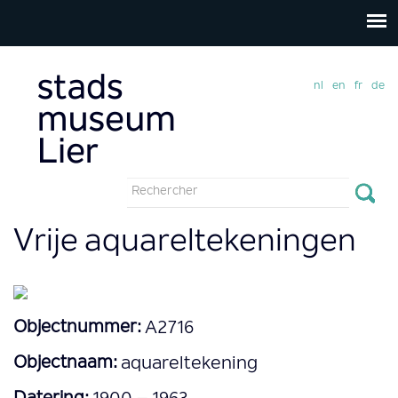
nl
en
fr
de
Formulaire
de
Rechercher
Vrije aquareltekeningen
recherche
Objectnummer:
A2716
Objectnaam:
aquareltekening