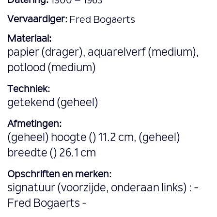
Datering:
1900 – 1963
Vervaardiger:
Fred Bogaerts
Materiaal:
papier (drager), aquarelverf (medium),
potlood (medium)
Techniek:
getekend (geheel)
Afmetingen:
(geheel) hoogte () 11.2 cm, (geheel)
breedte () 26.1 cm
Opschriften en merken:
signatuur (voorzijde, onderaan links) : -
Fred Bogaerts -