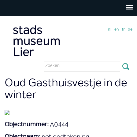
nl
en
fr
de
Zoekveld
Zoeken
Oud Gasthuisvestje in de
winter
Objectnummer:
A0444