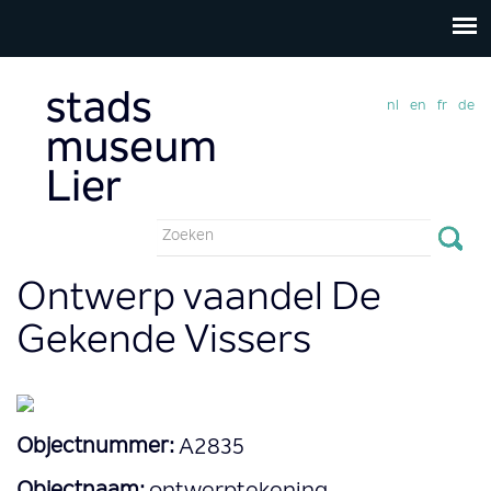
nl
en
fr
de
Zoekveld
Zoeken
Ontwerp vaandel De
Gekende Vissers
Objectnummer:
A2835