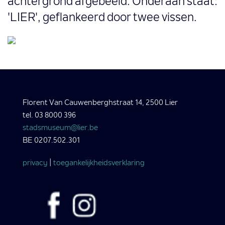
achtergrond afgebeeld. Onderaan staat:
'LIER', geflankeerd door twee vissen.
Florent Van Cauwenberghstraat 14, 2500 Lier
tel. 03 8000 396
stadsmuseum@lier.be
BE 0207.502.301
privacy
|
toegankelijkheidsverklaring