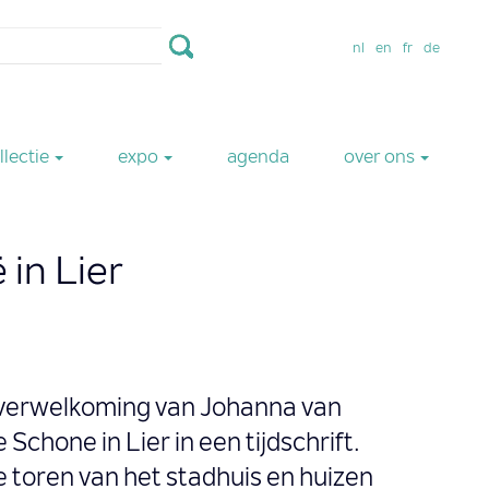
nl
en
fr
de
llectie
expo
agenda
over ons
in Lier
 verwelkoming van Johanna van
e Schone in Lier in een tijdschrift.
 toren van het stadhuis en huizen