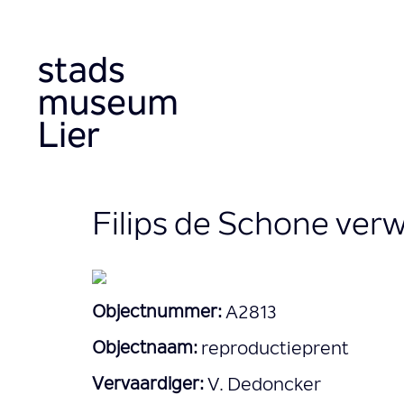
Overslaan
en
naar
de
inhoud
gaan
Filips de Schone verw
Objectnummer:
A2813
Objectnaam:
reproductieprent
Vervaardiger:
V. Dedoncker