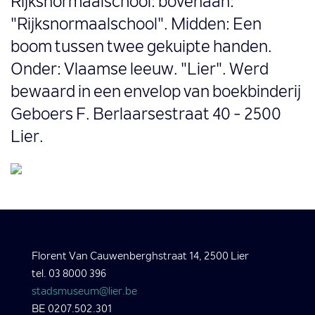
Rijksnormaalschool: bovenaan:
"Rijksnormaalschool". Midden: Een
boom tussen twee gekuipte handen.
Onder: Vlaamse leeuw. "Lier". Werd
bewaard in een envelop van boekbinderij
Geboers F. Berlaarsestraat 40 - 2500
Lier.
Florent Van Cauwenberghstraat 14, 2500 Lier
tel. 03 8000 396
stadsmuseum@lier.be
BE 0207.502.301