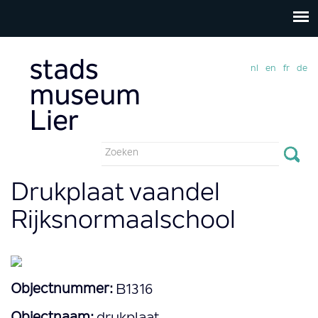
nl
en
fr
de
Zoekveld
Zoeken
Drukplaat vaandel
Rijksnormaalschool
Objectnummer:
B1316