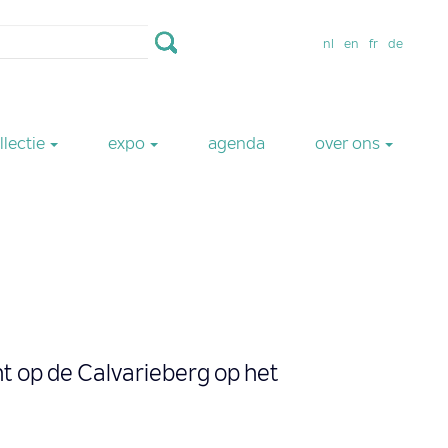
nl
en
fr
de
llectie
expo
agenda
over ons
t op de Calvarieberg op het