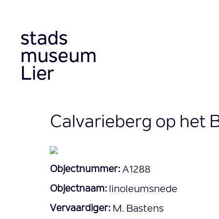
Overslaan
en
naar
de
inhoud
gaan
Calvarieberg op het 
Objectnummer:
A1288
Objectnaam:
linoleumsnede
Vervaardiger:
M. Bastens