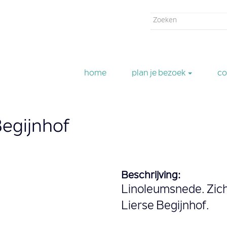
Zoekveld
Zoeken
home
plan je bezoek
co
Begijnhof
Beschrijving:
Linoleumsnede. Zich
Lierse Begijnhof.