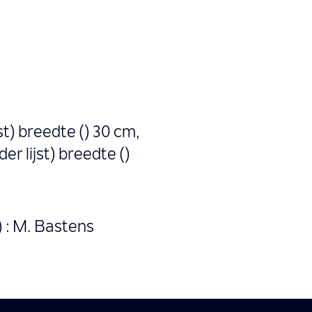
jst) breedte () 30 cm,
er lijst) breedte ()
) : M. Bastens