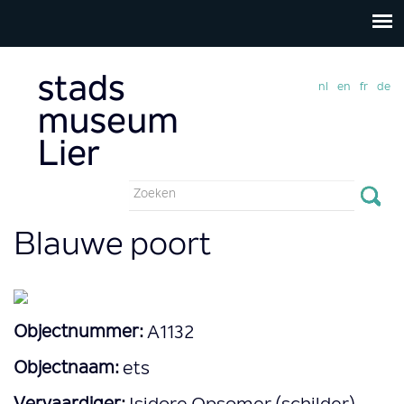
nl
en
fr
de
Zoekveld
Zoeken
Blauwe poort
Objectnummer:
A1132
Objectnaam:
ets