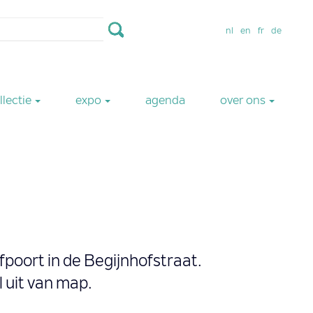
nl
en
fr
de
llectie
expo
agenda
over ons
fpoort in de Begijnhofstraat.
 uit van map.