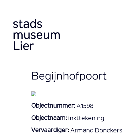
Overslaan
en
naar
de
inhoud
gaan
Begijnhofpoort
Objectnummer:
A1598
Objectnaam:
inkttekening
Vervaardiger:
Armand Donckers