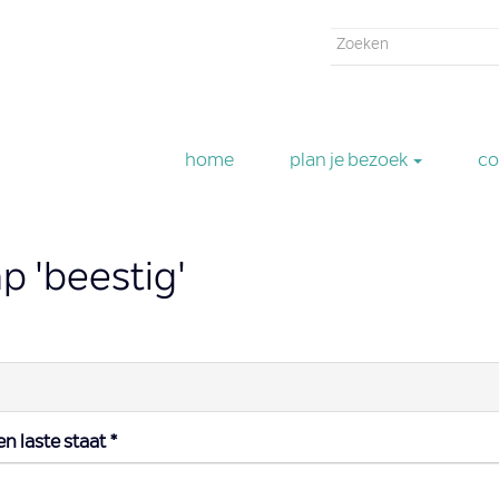
Zoekveld
Zoeken
home
plan je bezoek
co
p 'beestig'
n laste staat
*