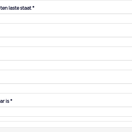
ten laste staat
*
ar is
*