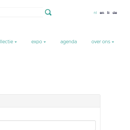
nl
en
fr
de
llectie
expo
agenda
over ons