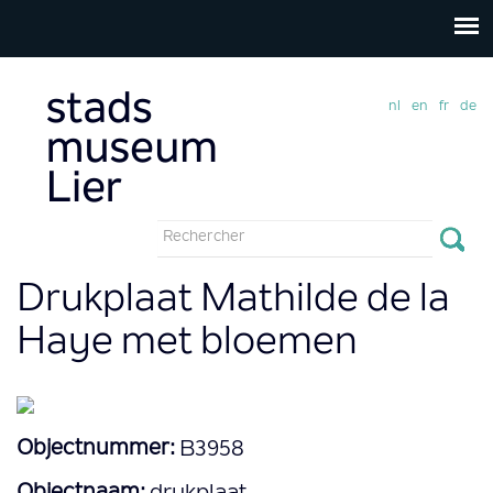
nl
en
fr
de
Formulaire
de
Rechercher
Drukplaat Mathilde de la
recherche
Haye met bloemen
Objectnummer:
B3958