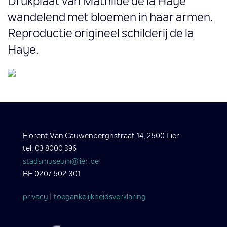
Drukplaat van Mathilde de la Haye
wandelend met bloemen in haar armen.
Reproductie origineel schilderij de la
Haye.
Florent Van Cauwenberghstraat 14, 2500 Lier
tel. 03 8000 396
stadsmuseum@lier.be
BE 0207.502.301
privacy
|
toegankelijkheidsverklaring