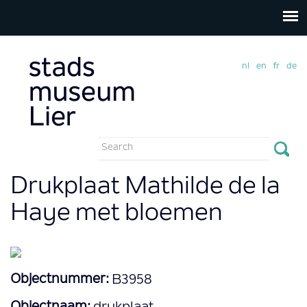
nl
en
fr
de
Search
form
Search
Drukplaat Mathilde de la
Haye met bloemen
Objectnummer:
B3958