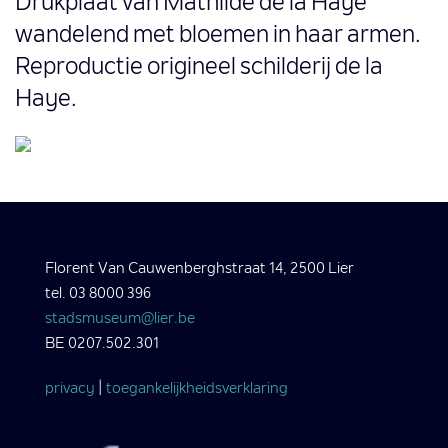
Drukplaat van Mathilde de la Haye
wandelend met bloemen in haar armen.
Reproductie origineel schilderij de la
Haye.
Florent Van Cauwenberghstraat 14, 2500 Lier
tel. 03 8000 396
stadsmuseum@lier.be
BE 0207.502.301
privacy
|
toegankelijkheidsverklaring