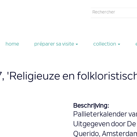
Formulaire
de
Rechercher
recherche
home
préparer sa visite
collection
, 'Religieuze en folkloristis
Beschrijving:
Pallieterkalender v
Uitgegeven door De 
Querido, Amsterda