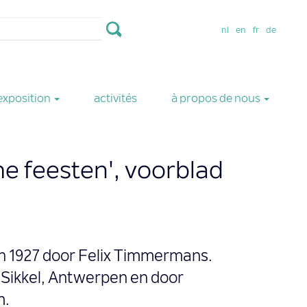
nl
en
fr
de
exposition
activités
à propos de nous
che feesten', voorblad
an 1927 door Felix Timmermans.
Sikkel, Antwerpen en door
m.