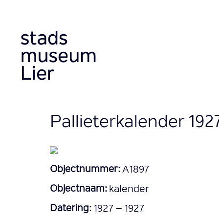
Aller
au
contenu
principal
Pallieterkalender 1927
Objectnummer:
A1897
Objectnaam:
kalender
Datering:
1927 – 1927