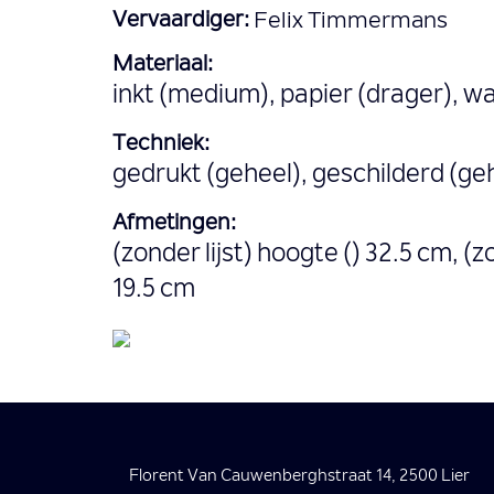
Vervaardiger:
Felix Timmermans
Materiaal:
inkt (medium), papier (drager), w
Techniek:
gedrukt (geheel), geschilderd (ge
Afmetingen:
(zonder lijst) hoogte () 32.5 cm, (z
19.5 cm
Florent Van Cauwenberghstraat 14, 2500 Lier