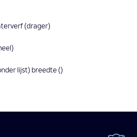
aterverf (drager)
heel)
onder lijst) breedte ()