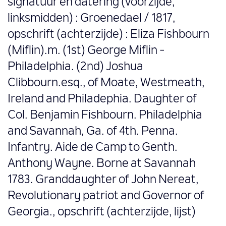
signatuur en datering (voorzijde,
linksmidden) : Groenedael / 1817,
opschrift (achterzijde) : Eliza Fishbourn
(Miflin).m. (1st) George Miflin -
Philadelphia. (2nd) Joshua
Clibbourn.esq., of Moate, Westmeath,
Ireland and Philadephia. Daughter of
Col. Benjamin Fishbourn. Philadelphia
and Savannah, Ga. of 4th. Penna.
Infantry. Aide de Camp to Genth.
Anthony Wayne. Borne at Savannah
1783. Granddaughter of John Nereat,
Revolutionary patriot and Governor of
Georgia., opschrift (achterzijde, lijst)