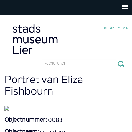
nl
en
fr
de
Formulaire
de
Rechercher
Portret van Eliza
recherche
Fishbourn
Objectnummer:
0083