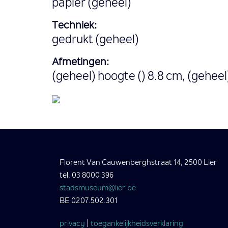
papier (geheel)
Techniek:
gedrukt (geheel)
Afmetingen:
(geheel) hoogte () 8.8 cm, (geheel
Florent Van Cauwenberghstraat 14, 2500 Lier
tel. 03 8000 396
stadsmuseum@lier.be
BE 0207.502.301
privacy
|
toegankelijkheidsverklaring