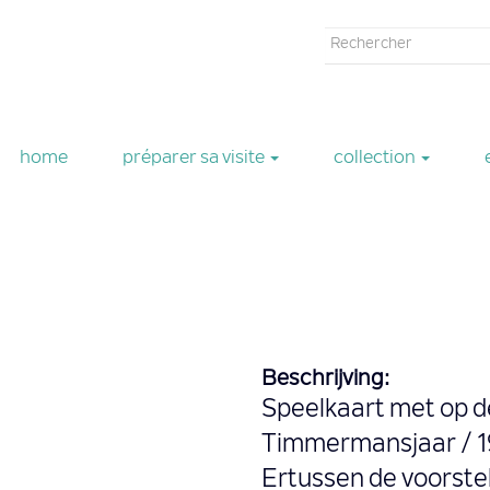
Formulaire
de
Rechercher
recherche
home
préparer sa visite
collection
Beschrijving:
Speelkaart met op de
Timmermansjaar / 198
Ertussen de voorstel