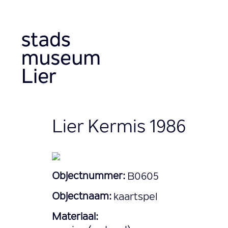
Aller
au
contenu
principal
Lier Kermis 1986
Objectnummer:
B0605
Objectnaam:
kaartspel
Materiaal: