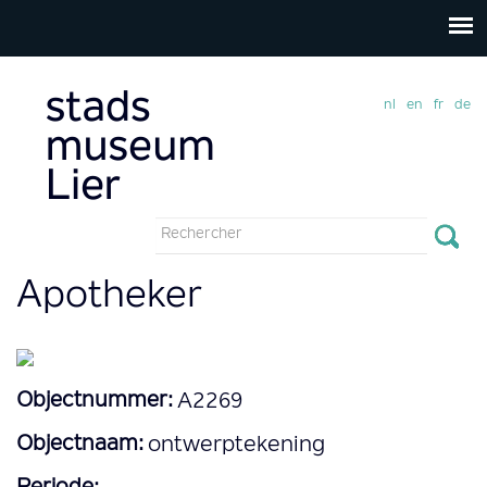
nl
en
fr
de
Formulaire
de
Rechercher
Apotheker
recherche
Objectnummer:
A2269
Objectnaam:
ontwerptekening