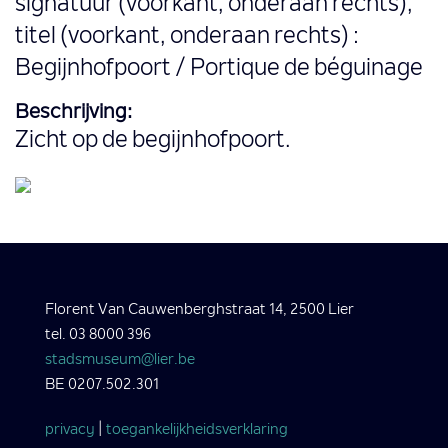
signatuur (voorkant, onderaan rechts),
titel (voorkant, onderaan rechts) :
Begijnhofpoort / Portique de béguinage
Beschrijving:
Zicht op de begijnhofpoort.
Florent Van Cauwenberghstraat 14, 2500 Lier
tel. 03 8000 396
stadsmuseum@lier.be
BE 0207.502.301
privacy
|
toegankelijkheidsverklaring