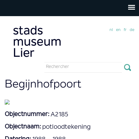
nl
en
fr
de
Formulaire
de
Rechercher
Begijnhofpoort
recherche
Objectnummer:
A2185
Objectnaam:
potloodtekening