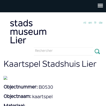
nl
en
fr
de
Formulaire
de
Rechercher
Kaartspel Stadshuis Lier
recherche
Objectnummer:
B0530
Objectnaam:
kaartspel