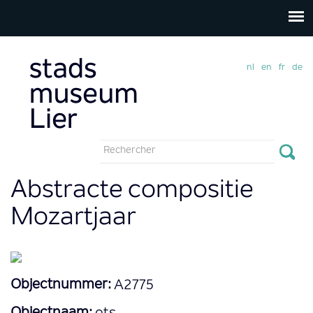
nl
en
fr
de
Formulaire
de
Rechercher
Abstracte compositie
recherche
Mozartjaar
Objectnummer:
A2775