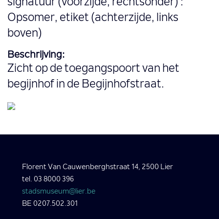
signatuur (voorzijde, rechtsonder) :
Opsomer, etiket (achterzijde, links
boven)
Beschrijving:
Zicht op de toegangspoort van het
begijnhof in de Begijnhofstraat.
Florent Van Cauwenberghstraat 14, 2500 Lier
tel. 03 8000 396
stadsmuseum@lier.be
BE 0207.502.301