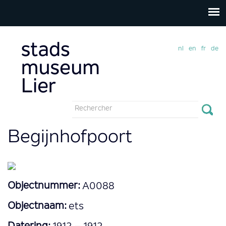
nl
en
fr
de
Formulaire
de
Rechercher
Begijnhofpoort
recherche
Objectnummer:
A0088
Objectnaam:
ets