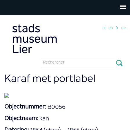
nl
en
fr
de
Formulaire
de
Rechercher
Karaf met portlabel
recherche
Objectnummer:
B0056
Objectnaam:
kan