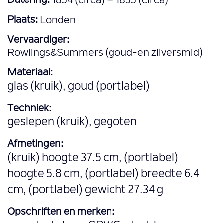
Datering:
1854 (circa) – 1855 (circa)
Plaats:
Londen
Vervaardiger:
Rowlings&Summers (goud-en zilversmid)
Materiaal:
glas (kruik), goud (portlabel)
Techniek:
geslepen (kruik), gegoten
Afmetingen:
(kruik) hoogte 37.5 cm, (portlabel)
hoogte 5.8 cm, (portlabel) breedte 6.4
cm, (portlabel) gewicht 27.34 g
Opschriften en merken: