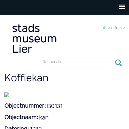
nl
en
fr
de
Formulaire
de
Rechercher
Koffiekan
recherche
Objectnummer:
B0131
Objectnaam:
kan