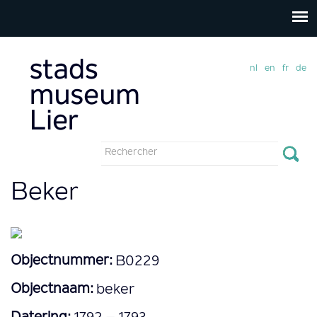
nl
en
fr
de
Formulaire
de
Rechercher
Beker
recherche
Objectnummer:
B0229
Objectnaam:
beker