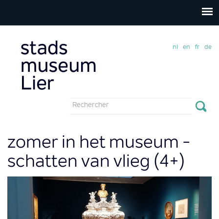
nl
en
fr
de
Formulaire
de
Rechercher
recherche
zomer in het museum -
schatten van vlieg (4+)