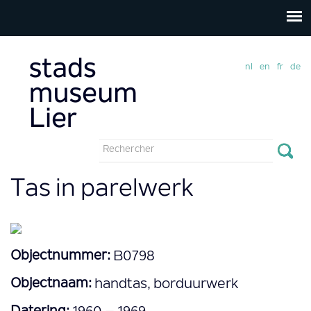
nl
en
fr
de
Formulaire
de
Rechercher
Tas in parelwerk
recherche
Objectnummer:
B0798
Objectnaam:
handtas, borduurwerk