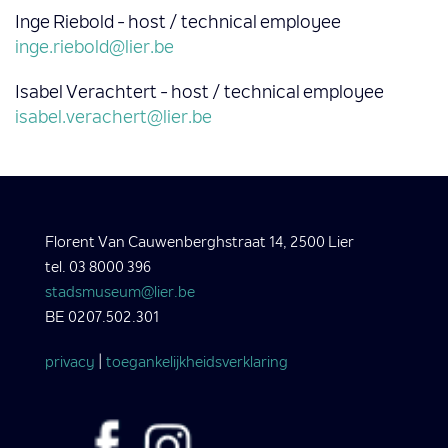
Inge Riebold - host / technical employee
inge.riebold@lier.be
Isabel Verachtert - host / technical employee
isabel.verachert@lier.be
Florent Van Cauwenberghstraat 14, 2500 Lier
tel. 03 8000 396
stadsmuseum@lier.be
BE 0207.502.301
privacy
|
toegankelijkheidsverklaring