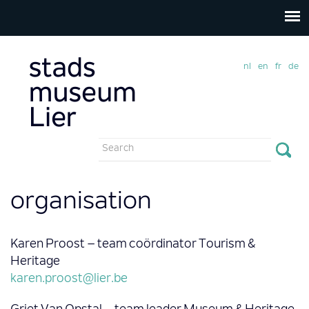
nl
en
fr
de
Search
form
Search
organisation
Karen Proost – team coördinator Tourism &
Heritage
karen.proost@lier.be