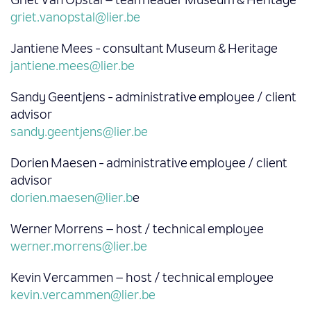
Griet Van Opstal – team leader Museum & Heritage
griet.vanopstal@lier.be
Jantiene Mees - consultant Museum & Heritage
jantiene.mees@lier.be
Sandy Geentjens - administrative employee / client
advisor
sandy.geentjens@lier.be
Dorien Maesen - administrative employee / client
advisor
dorien.maesen@lier.b
e
Werner Morrens – host / technical employee
werner.morrens@lier.be
Kevin Vercammen – host / technical employee
kevin.vercammen@lier.be