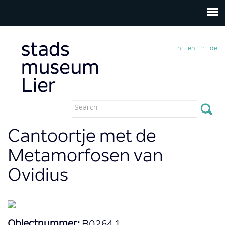
nl
en
fr
de
Search
form
Search
Cantoortje met de
Metamorfosen van
Ovidius
Objectnummer:
B0264.1