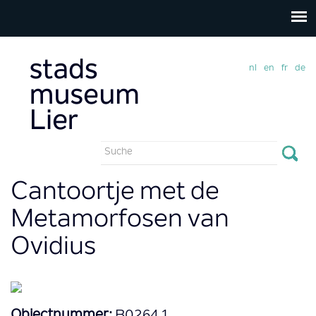
nl
en
fr
de
Suchformular
Suche
Cantoortje met de
Metamorfosen van
Ovidius
Objectnummer:
B0264.1