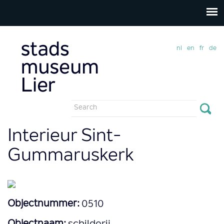
nl
en
fr
de
Search
form
Search
Interieur Sint-
Gummaruskerk
Objectnummer:
0510