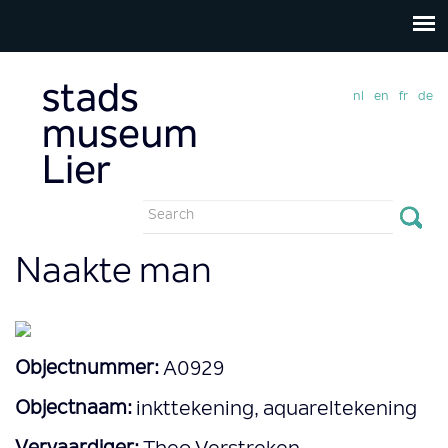
nl
en
fr
de
Search
form
Search
Naakte man
Objectnummer:
A0929
Objectnaam:
inkttekening, aquareltekening