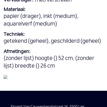
Vervaardiger:
Theo Verstreken
Materiaal:
papier (drager), inkt (medium),
aquarelverf (medium)
Techniek:
getekend (geheel), geschilderd (geheel)
Afmetingen:
(zonder lijst) hoogte () 52 cm, (zonder
lijst) breedte () 26 cm
Florent Van Cauwenberghstraat 14, 2500 Lier