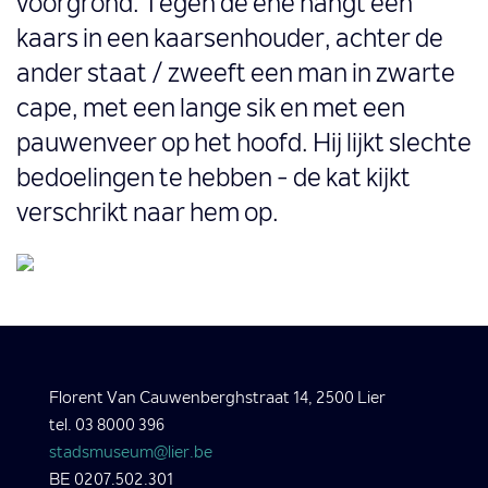
voorgrond. Tegen de ene hangt een
kaars in een kaarsenhouder, achter de
ander staat / zweeft een man in zwarte
cape, met een lange sik en met een
pauwenveer op het hoofd. Hij lijkt slechte
bedoelingen te hebben - de kat kijkt
verschrikt naar hem op.
Florent Van Cauwenberghstraat 14, 2500 Lier
tel. 03 8000 396
stadsmuseum@lier.be
BE 0207.502.301