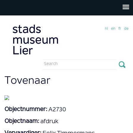
nl
en
fr
de
Search
form
Search
Tovenaar
Objectnummer:
A2730
Objectnaam:
afdruk