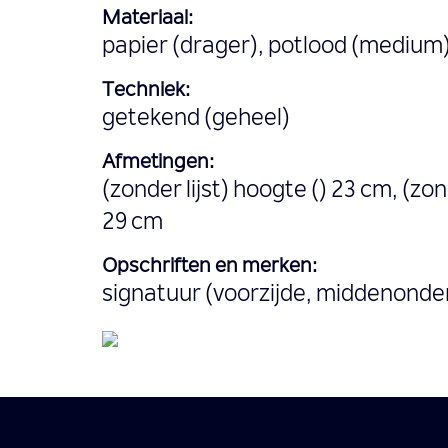
Materiaal:
papier (drager), potlood (medium
Techniek:
getekend (geheel)
Afmetingen:
(zonder lijst) hoogte () 23 cm, (zon
29 cm
Opschriften en merken:
signatuur (voorzijde, middenonder)