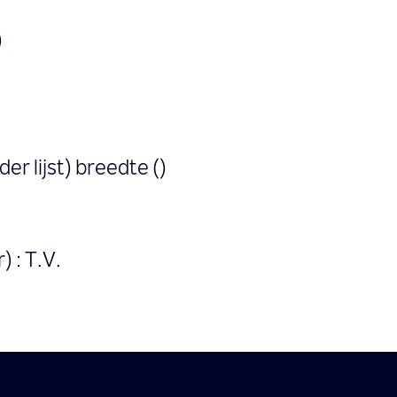
)
der lijst) breedte ()
 : T.V.