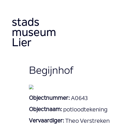
Skip
to
main
content
Begijnhof
Objectnummer:
A0643
Objectnaam:
potloodtekening
Vervaardiger:
Theo Verstreken