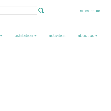
nl
en
fr
de
exhibition
activities
about us