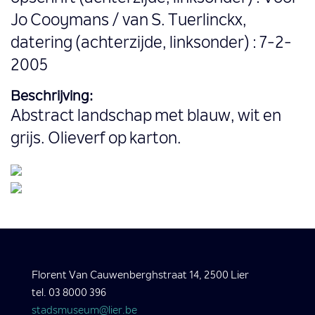
Jo Cooymans / van S. Tuerlinckx,
datering (achterzijde, linksonder) : 7-2-
2005
Beschrijving:
Abstract landschap met blauw, wit en
grijs. Olieverf op karton.
Florent Van Cauwenberghstraat 14, 2500 Lier
tel. 03 8000 396
stadsmuseum@lier.be