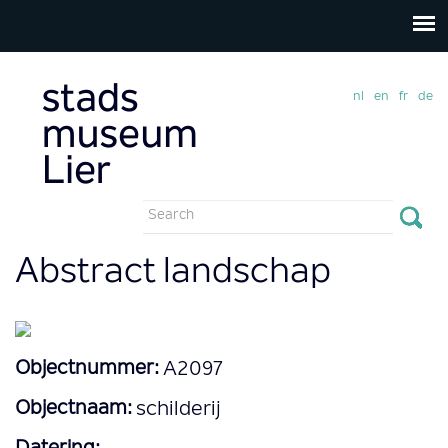
nl
en
fr
de
Search
form
Search
Abstract landschap
Objectnummer:
A2097
Objectnaam:
schilderij