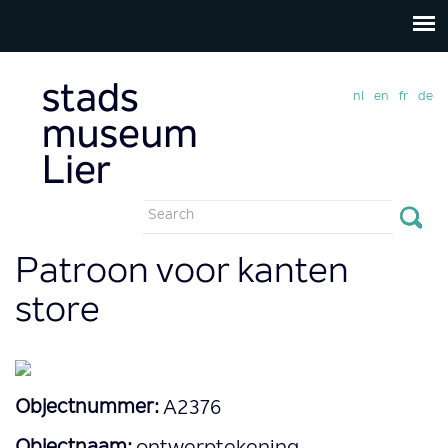
nl
en
fr
de
Search
form
Search
Patroon voor kanten
store
Objectnummer:
A2376