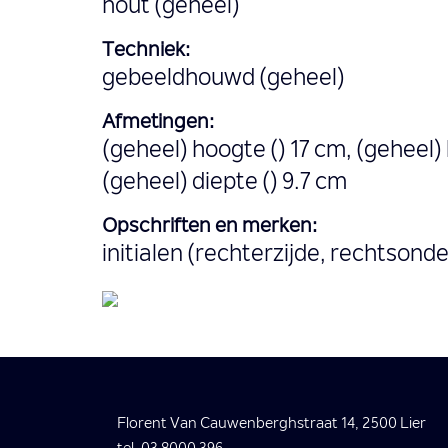
hout (geheel)
Techniek:
gebeeldhouwd (geheel)
Afmetingen:
(geheel) hoogte () 17 cm, (geheel) 
(geheel) diepte () 9.7 cm
Opschriften en merken:
initialen (rechterzijde, rechtsonder
Florent Van Cauwenberghstraat 14, 2500 Lier