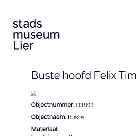
Skip
to
main
content
Buste hoofd Felix T
Objectnummer:
B3893
Objectnaam:
buste
Materiaal: