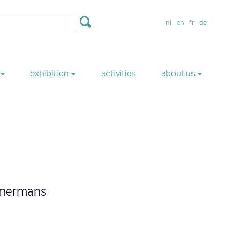
nl
en
fr
de
exhibition
activities
about us
mmermans