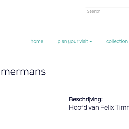
Search
form
Search
home
plan your visit
collection
immermans
Beschrijving:
Hoofd van Felix Ti