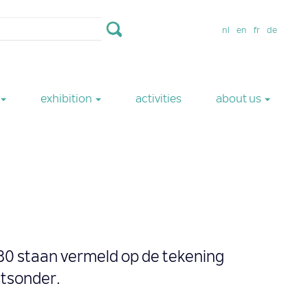
nl
en
fr
de
exhibition
activities
about us
980 staan vermeld op de tekening
htsonder.