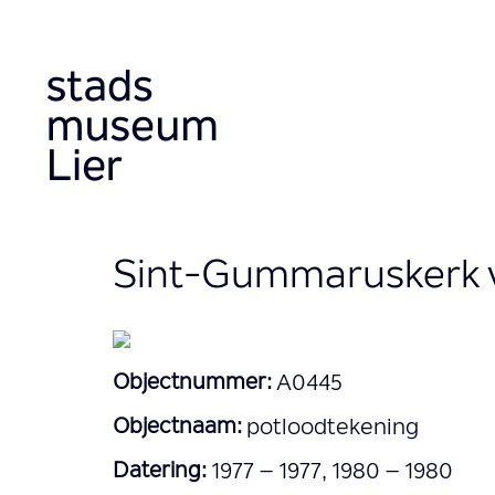
Skip
to
main
content
Sint-Gummaruskerk v
Objectnummer:
A0445
Objectnaam:
potloodtekening
Datering:
1977 – 1977, 1980 – 1980