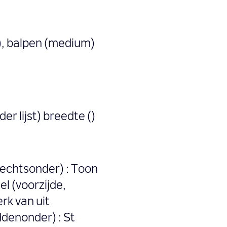
), balpen (medium)
der lijst) breedte ()
rechtsonder) : Toon
el (voorzijde,
k van uit
ddenonder) : St