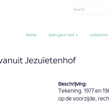
Search
form
Search
home
plan your visit
collection
anuit Jezuïetenhof
Beschrijving:
Tekening. 1977 en 1
op de voorzijde, rec