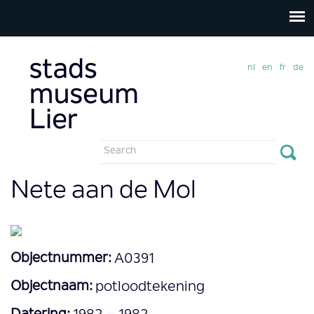
nl
en
fr
de
Search
form
Search
Nete aan de Mol
Objectnummer:
A0391
Objectnaam:
potloodtekening