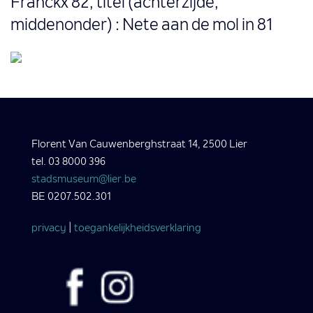
Franckx 82, titel (achterzijde,
middenonder) : Nete aan de mol in 81
Florent Van Cauwenberghstraat 14, 2500 Lier
tel. 03 8000 396
stadsmuseum@lier.be
BE 0207.502.301
privacy
|
toegankelijkheidsverklaring