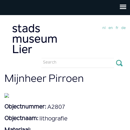
nl
en
fr
de
Search
form
Search
Mijnheer Pirroen
Objectnummer:
A2807
Objectnaam:
lithografie