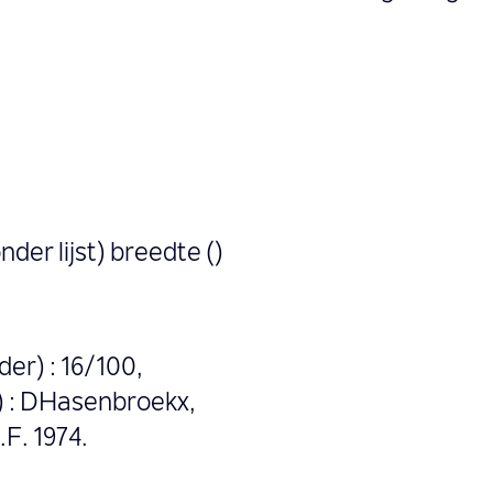
nder lijst) breedte ()
er) : 16/100,
) : DHasenbroekx,
.F. 1974.