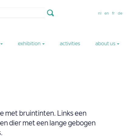
nl
en
fr
de
exhibition
activities
about us
e met bruintinten. Links een
een dier met een lange gebogen
.