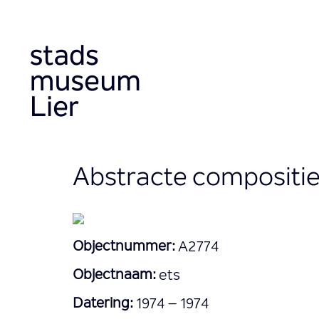
Skip
to
main
content
Abstracte compositi
Objectnummer:
A2774
Objectnaam:
ets
Datering:
1974 – 1974