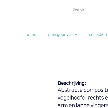
Search
form
Search
home
plan your visit
collection
e
Beschrijving:
Abstracte compositi
vogelhoofd, rechts 
arm en lange vingers