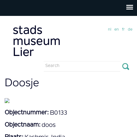
nl
en
fr
de
Search
form
Search
Doosje
Objectnummer:
B0133
Objectnaam:
doos