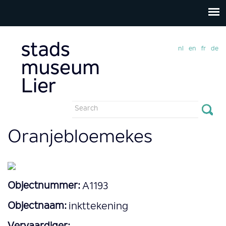
nl
en
fr
de
Search
form
Search
Oranjebloemekes
Objectnummer:
A1193
Objectnaam:
inkttekening