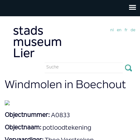
nl
en
fr
de
Suchformular
Suche
Windmolen in Boechout
Objectnummer:
A0833
Objectnaam:
potloodtekening