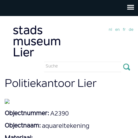
nl
en
fr
de
Suchformular
Suche
Politiekantoor Lier
Objectnummer:
A2390
Objectnaam:
aquareltekening