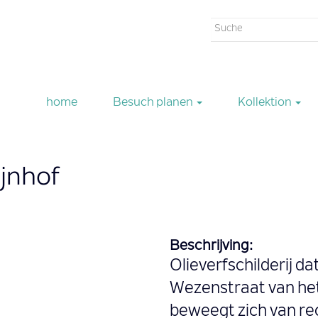
Suchformu
Suche
home
Besuch planen
Kollektion
ijnhof
Beschrijving:
Olieverfschilderij da
Wezenstraat van het
beweegt zich van rech