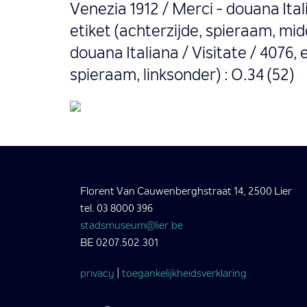
Venezia 1912 / Merci - douana Itali
etiket (achterzijde, spieraam, mid
douana Italiana / Visitate / 4076, 
spieraam, linksonder) : O.34 (52)
Florent Van Cauwenberghstraat 14, 2500 Lier
tel. 03 8000 396
stadsmuseum@lier.be
BE 0207.502.301
privacy
|
toegankelijkheidsverklaring