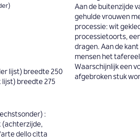
der)
Aan de buitenzijde v
gehulde vrouwen met
processie: wit gekle
processietoorts, een
dragen. Aan de kant
mensen het tafereel.
Waarschijnlijk een v
er lijst) breedte 250
afgebroken stuk wor
 lijst) breedte 275
rechstsonder) :
(achterzijde,
arte dello citta