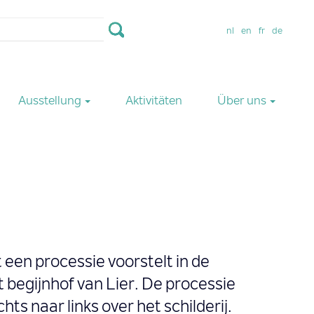
lar
nl
en
fr
de
Ausstellung
Aktivitäten
Über uns
t een processie voorstelt in de
 begijnhof van Lier. De processie
ts naar links over het schilderij.