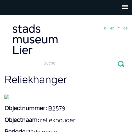
nl
en
fr
de
Suchformular
Suche
Reliekhanger
Objectnummer:
B2579
Objectnaam:
reliekhouder